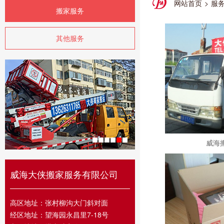
网站首页
>
服
搬家服务
其他服务
威海
威海大侠搬家服务有限公司
高区地址：张村柳沟大门斜对面
经区地址：望海园永昌里7-18号