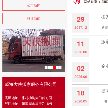
网站首页
>
新
公司新闻
搬
29
行业新闻
2017.12
搬家
搬
11
2026.06
随着
企
02
2026.06
企
威海大侠搬家服务有限公司
提
18
高区地址：张村柳沟大门斜对面
2026.05
搬家
经区地址：望海园永昌里7-18号