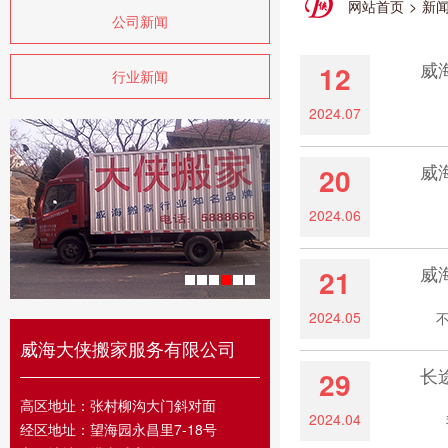
网站首页
>
新
公司新闻
威
12
行业新闻
2024.07
不搬
威
20
2024.06
在城
威
21
2024.05
不少
威海大侠搬家服务有限公司
长
29
高区地址：张村柳沟大门斜对面
2024.04
我们
经区地址：望海园永昌里7-18号